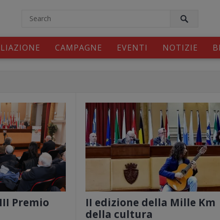
modal-check
ILIAZIONE
CAMPAGNE
EVENTI
NOTIZIE
B
III Premio
II edizione della Mille Km
della cultura