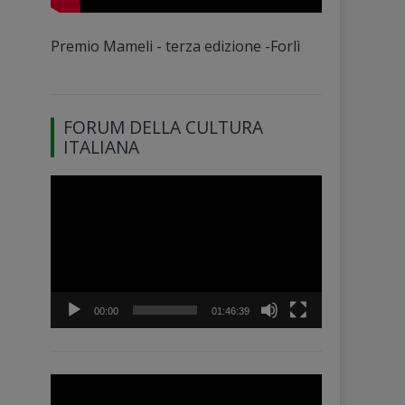
Premio Mameli - terza edizione -Forlì
FORUM DELLA CULTURA
ITALIANA
Video
Player
00:00
01:46:39