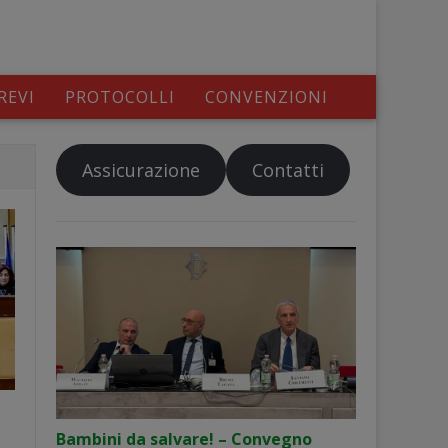
REVI
PROTOCOLLI
CONVENZIONI
Assicurazione
Contatti
Bambini da salvare! – Convegno