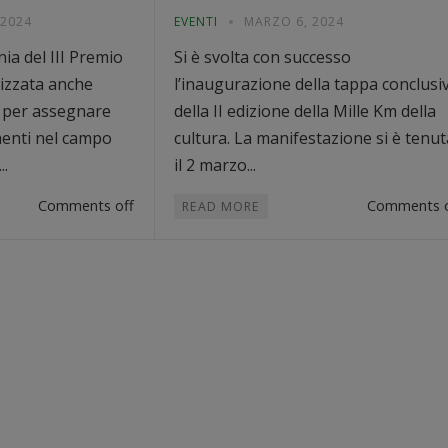
 2024
EVENTI
MARZO 6, 2024
nia del III Premio
Si è svolta con successo
izzata anche
l’inaugurazione della tappa conclusi
 per assegnare
della II edizione della Mille Km della
enti nel campo
cultura. La manifestazione si è tenut
..
il 2 marzo...
Comments off
Comments o
READ MORE