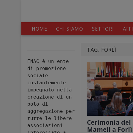
HOME
CHI SIAMO
SETTORI
AFF
TAG:
FORLÌ
ENAC è un ente 
di promozione 
sociale 
costantemente 
impegnato nella 
creazione di un 
polo di 
aggregazione per 
tutte le libere 
Cerimonia del 
associazioni 
Mameli a Forlì
interessate a 