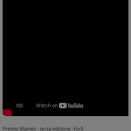
Premio Mameli - terza edizione -Forlì