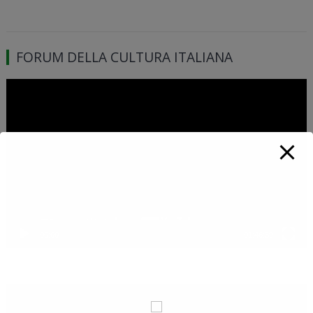
FORUM DELLA CULTURA ITALIANA
Video
Player
00:00
01:46:39