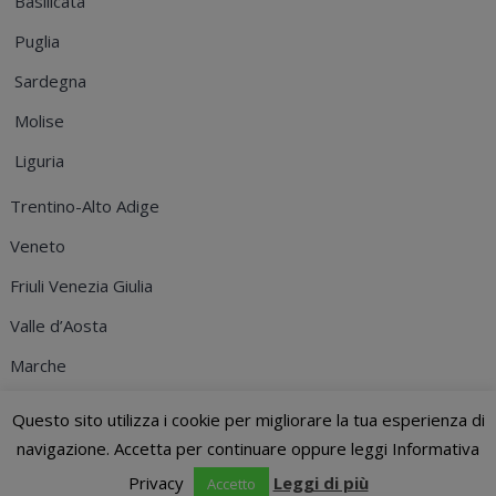
Basilicata
Puglia
Sardegna
Molise
Liguria
Trentino-Alto Adige
Veneto
Friuli Venezia Giulia
Valle d’Aosta
Marche
© 2026
ENAC
- Via Delle Quattro Fontane, 25 - 00184 Roma - C.F.
Questo sito utilizza i cookie per migliorare la tua esperienza di
91344710370
- Informativa Privacy