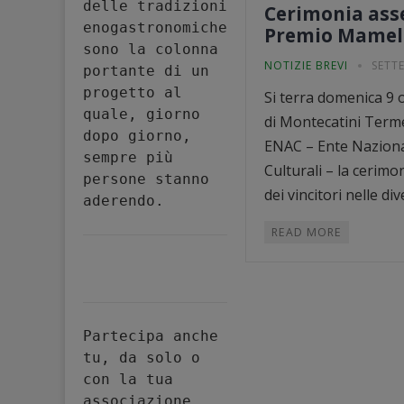
delle tradizioni 
Cerimonia ass
enogastronomiche 
Premio Mamel
sono la colonna 
NOTIZIE BREVI
SETT
portante di un 
progetto al 
Si terra domenica 9 o
quale, giorno 
di Montecatini Term
dopo giorno, 
ENAC – Ente Nazional
sempre più 
Culturali – la cerimo
persone stanno 
dei vincitori nelle dive
aderendo.
READ MORE
Partecipa anche 
tu, da solo o 
con la tua 
associazione, 