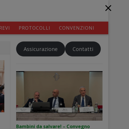
REVI
PROTOCOLLI
CONVENZIONI
Assicurazione
Contatti
Bambini da salvare! – Convegno