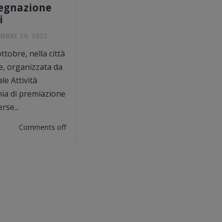
egnazione
i
EMBRE 29, 2022
ttobre, nella città
e, organizzata da
e Attività
nia di premiazione
rse...
Comments off