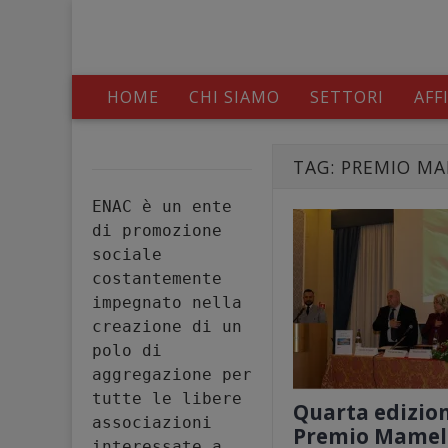
HOME
CHI SIAMO
SETTORI
AFF
TAG:
PREMIO MA
ENAC è un ente 
di promozione 
sociale 
costantemente 
impegnato nella 
creazione di un 
polo di 
aggregazione per 
tutte le libere 
Quarta edizion
associazioni 
Premio Mamel
interessate a 