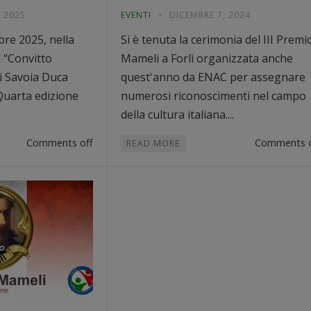
 2025
EVENTI
DICEMBRE 7, 2024
obre 2025, nella
Si è tenuta la cerimonia del III Premi
l “Convitto
Mameli a Forlì organizzata anche
i Savoia Duca
quest'anno da ENAC per assegnare
a Quarta edizione
numerosi riconoscimenti nel campo
della cultura italiana....
Comments off
Comments o
READ MORE