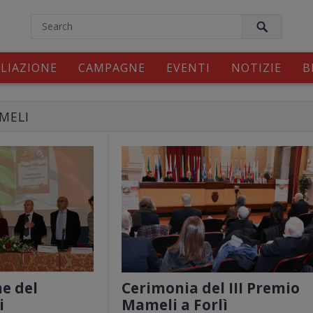
ILIAZIONE
CAMPAGNE
EVENTI
NOTIZIE
B
MELI
e del
Cerimonia del III Premio
i
Mameli a Forlì