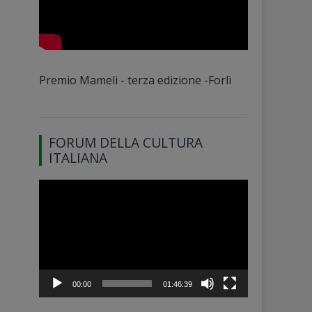
Premio Mameli - terza edizione -Forlì
FORUM DELLA CULTURA
ITALIANA
Video
Player
00:00
01:46:39