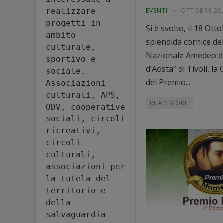
realizzare 
EVENTI
OTTOBRE 20,
progetti in 
Si è svolto, il 18 Ott
ambito 
splendida cornice de
culturale, 
Nazionale Amedeo d
sportivo e 
d’Aosta” di Tivoli, l
sociale. 
del Premio...
Associazioni 
culturali, APS, 
READ MORE
ODV, cooperative 
sociali, circoli 
ricreativi, 
circoli 
culturali, 
associazioni per 
la tutela del 
territorio e 
della 
salvaguardia 