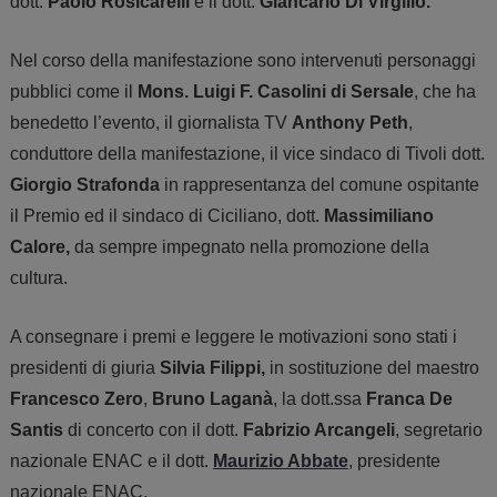
dott.
Paolo Rosicarelli
e il dott.
Giancarlo Di Virgilio
.
Nel corso della manifestazione sono intervenuti personaggi
pubblici come il
Mons. Luigi F. Casolini di Sersale
, che ha
benedetto l’evento, il giornalista TV
Anthony Peth
,
conduttore della manifestazione, il vice sindaco di Tivoli dott.
Giorgio Strafonda
in rappresentanza del comune ospitante
il Premio ed il sindaco di Ciciliano, dott.
Massimiliano
Calore
,
da sempre impegnato nella promozione della
cultura.
A consegnare i premi e leggere le motivazioni sono stati i
presidenti di giuria
Silvia Filippi,
in sostituzione del maestro
Francesco Zero
,
Bruno Laganà
, la dott.ssa
Franca De
Santis
di concerto con il dott.
Fabrizio Arcangeli
,
segretario
nazionale ENAC e il dott.
Maurizio Abbate
,
presidente
nazionale ENAC.