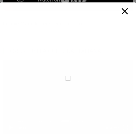
Premio Mameli - terza edizione -Forlì
FORUM DELLA CULTURA ITALIANA
Video
Player
00:00
01:46:39