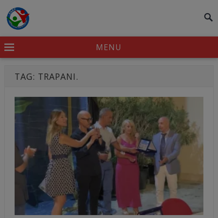
modal-check
MENU
TAG:
TRAPANI.