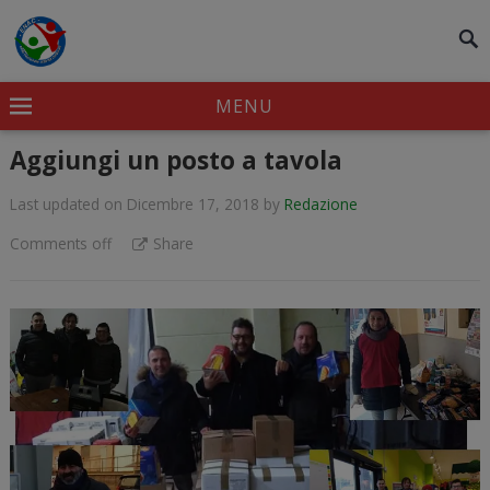
modal-check
MENU
Aggiungi un posto a tavola
Last updated on Dicembre 17, 2018
by
Redazione
Comments off
Share