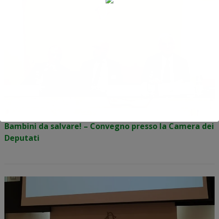
Bambini da salvare! – Convegno presso la Camera dei
Deputati