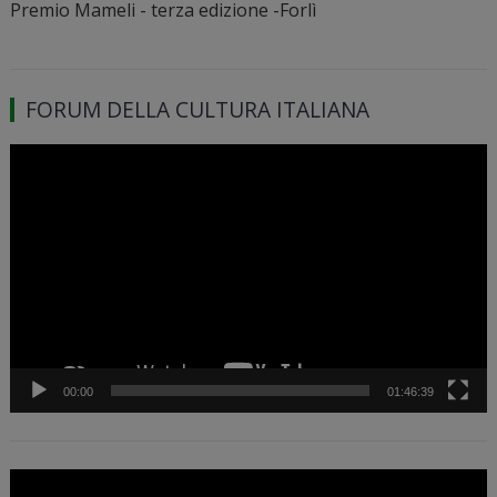
Premio Mameli - terza edizione -Forlì
FORUM DELLA CULTURA ITALIANA
Video
Player
00:00
01:46:39