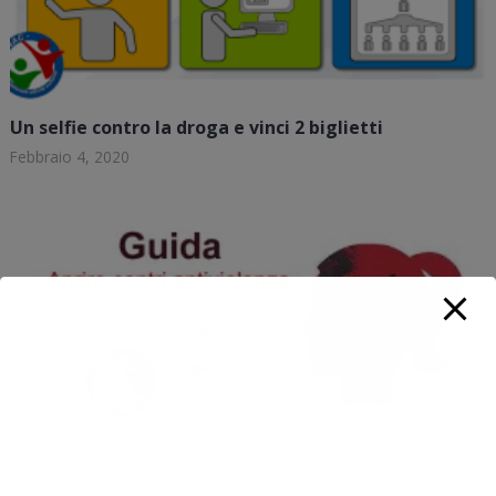
Un selfie contro la droga e vinci 2 biglietti
Febbraio 4, 2020