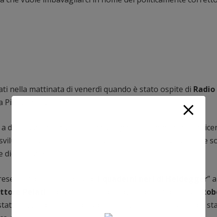
ati nella mattinata di venerdì quando è stato ospite di
Radio 
da Pierluca Trucchia.
ato a disposizione in sede ed ha spiegato e commentato la vic
 sviluppi. È stato proiettato il video del fatto in questione e 
 dichiarazioni inerenti.
resentazione del suo libro “
I quaderni neri di Heidegger
” a
ttore Pelati
, consigliere di Controvento e il giornalista
Rob
tate davvero tante le persone intervenute e il dibattito è st