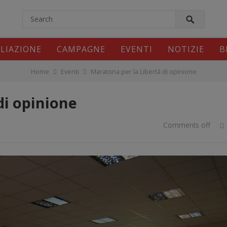
modal-check
ILIAZIONE
CAMPAGNE
EVENTI
NOTIZIE
B
Home
Eventi
Maratona per la Libertà di opinione
di opinione
Comments off