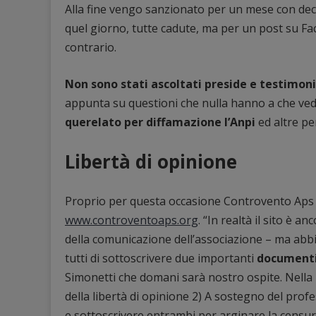
Alla fine vengo sanzionato per un mese con decu
quel giorno, tutte cadute, ma per un post su Fac
contrario.
Non sono stati ascoltati preside e testimon
appunta su questioni che nulla hanno a che veder
querelato per diffamazione l’Anpi
ed altre pe
Libertà di opinione
Proprio per questa occasione Controvento Aps h
www.controventoaps.org
. “In realtà il sito è 
della comunicazione dell’associazione – ma abbia
tutti di sottoscrivere due importanti
documenti 
Simonetti che domani sarà nostro ospite. Nella
della libertà di opinione 2) A sostegno del prof
e sottoscrivere entrambi per arginare la censur