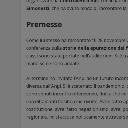
organizzato da
Controvento Aps
, con il patroc
Simonetti
, che ha avuto modo di raccontare la 
Premesse
Come lui stesso ha raccontato “Il 28 novembre 20
conferenza sulla
storia della epurazione dei f
classi sono state portate nell’auditorium. Si è t
mano se ne sono andate.
Al termine ho invitato l’Anpi ad un futuro incon
diversa dall’Anpi. Si è scatenato il pandemonio, 
sono venuti incontro offendendo, fino a che mi s
con diffamanti falsità a me rivolte. Avrei fatto 
costituzione, avrei fatto negazionismo, avrei por
regionale, mi si accusa politicamente attravers