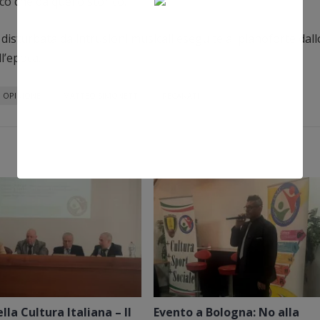
co che da quello storico.
sturbata da intrusioni musicali eseguite al pianoforte dall
l’epoca.
I OPINIONE
MATTEO SIMONETTI
RECANATI
la Cultura Italiana – II
Evento a Bologna: No alla