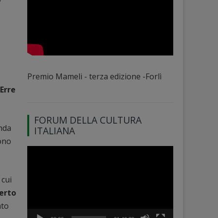
Premio Mameli - terza edizione -Forlì
Erre
FORUM DELLA CULTURA
enda
ITALIANA
sono
Video
Player
 cui
erto
ato