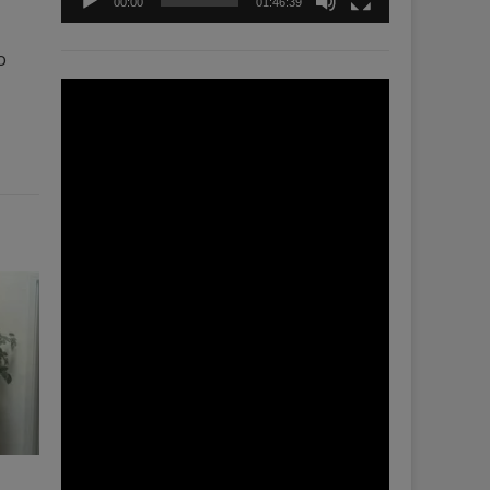
00:00
01:46:39
o