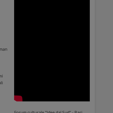
i man
mi
li
Forum culturale "Idee dal Sud" - Bari