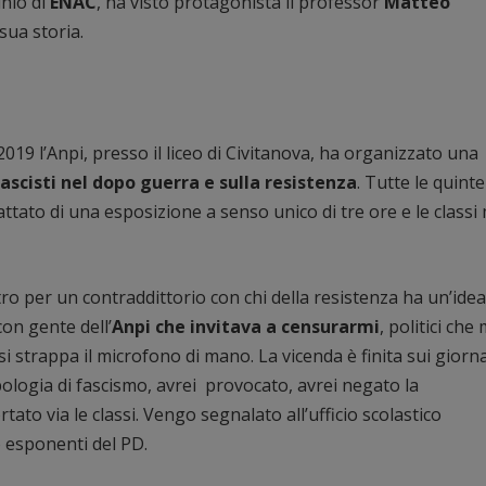
inio di
ENAC
, ha visto protagonista il professor
Matteo
sua storia.
19 l’Anpi, presso il liceo di Civitanova, ha organizzato una
ascisti nel dopo guerra e sulla resistenza
. Tutte le quinte
rattato di una esposizione a senso unico di tre ore e le class
tro per un contraddittorio con chi della resistenza ha un’idea
con gente dell’
Anpi che invitava a censurarmi
, politici che 
i strappa il microfono di mano. La vicenda è finita sui giorna
apologia di fascismo, avrei provocato, avrei negato la
tato via le classi. Vengo segnalato all’ufficio scolastico
o esponenti del PD.