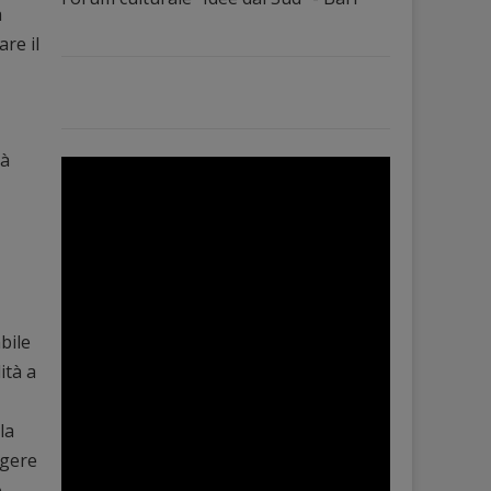
a
re il
ià
bile
ità a
la
ggere
o