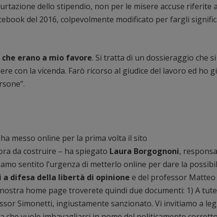
rtazione dello stipendio, non per le misere accuse riferite 
ebook del 2016, colpevolmente modificato per fargli significa
i che erano a mio favore
. Si tratta di un dossieraggio che si
e con la vicenda. Farò ricorso al giudice del lavoro ed ho g
rsone”.
a messo online per la prima volta il sito
ancora da costruire – ha spiegato
Laura Borgognoni
, responsa
mo sentito l’urgenza di metterlo online per dare la possibil
a difesa della libertà di opinione
e del professor Matteo
 nostra home page troverete quindi due documenti: 1) A tute
essor Simonetti, ingiustamente sanzionato. Vi invitiamo a le
a che vuole imbavagliarci in nome del politicamente corrett