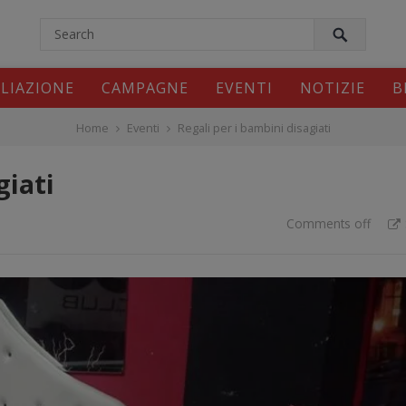
modal-check
ILIAZIONE
CAMPAGNE
EVENTI
NOTIZIE
B
Home
Eventi
Regali per i bambini disagiati
giati
Comments off