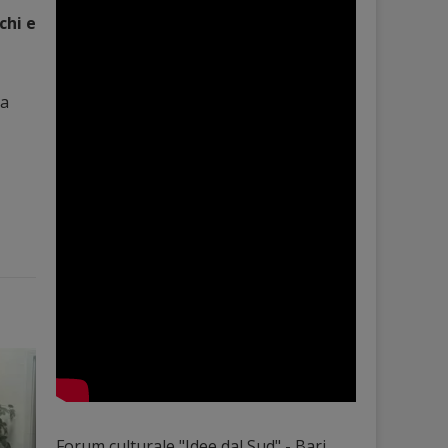
chi e
ra
Forum culturale "Idee dal Sud" - Bari