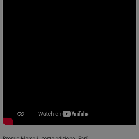
Premio Mameli - terza edizione -Forlì